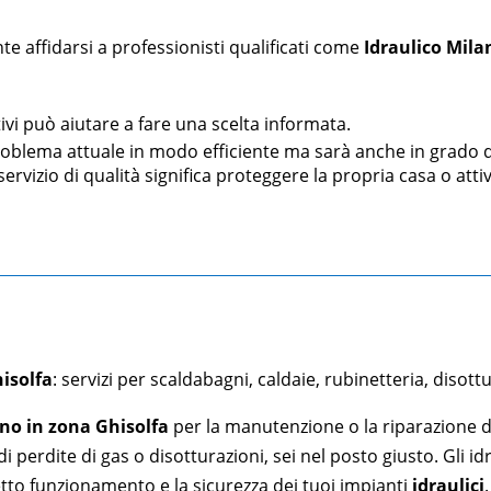
te affidarsi a professionisti qualificati come
Idraulico Mila
vi può aiutare a fare una scelta informata.
roblema attuale in modo efficiente ma sarà anche in grado di 
ervizio di qualità significa proteggere la propria casa o attiv
isolfa
: servizi per scaldabagni, caldaie, rubinetteria, disottu
ano in zona
Ghisolfa
per la manutenzione o la riparazione de
i perdite di gas o disotturazioni, sei nel posto giusto. Gli id
etto funzionamento e la sicurezza dei tuoi impianti
idraulici