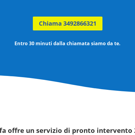
Chiama 3492866321
Entro 30 minuti dalla chiamata siamo da te.
fa offre un servizio di pronto intervento 