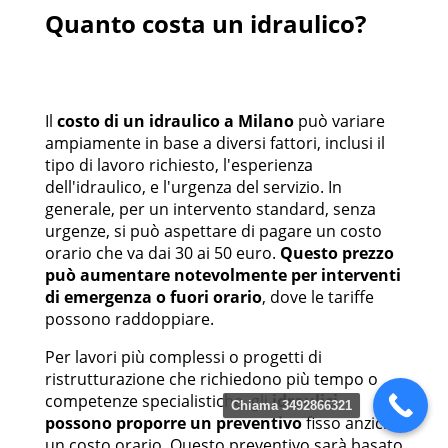
Quanto costa un idraulico?
Il
costo di un idraulico a Milano
può variare
ampiamente in base a diversi fattori, inclusi il
tipo di lavoro richiesto, l'esperienza
dell'idraulico, e l'urgenza del servizio. In
generale, per un intervento standard, senza
urgenze, si può aspettare di pagare un costo
orario che va dai 30 ai 50 euro.
Questo prezzo
può aumentare notevolmente per interventi
di emergenza o fuori orario
, dove le tariffe
possono raddoppiare.
Per lavori più complessi o progetti di
ristrutturazione che richiedono più tempo o
competenze specialistiche, gli
idraulici
Chiama 3492866321
possono proporre un preventivo
fisso anziché
un costo orario. Questo preventivo sarà basato