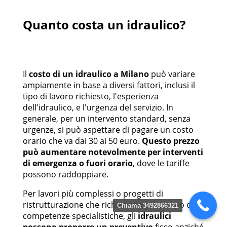
Quanto costa un idraulico?
Il
costo di un idraulico a Milano
può variare
ampiamente in base a diversi fattori, inclusi il
tipo di lavoro richiesto, l'esperienza
dell'idraulico, e l'urgenza del servizio. In
generale, per un intervento standard, senza
urgenze, si può aspettare di pagare un costo
orario che va dai 30 ai 50 euro.
Questo prezzo
può aumentare notevolmente per interventi
di emergenza o fuori orario
, dove le tariffe
possono raddoppiare.
Per lavori più complessi o progetti di
ristrutturazione che richiedono più tempo o
Chiama 3492866321
competenze specialistiche, gli
idraulici
possono proporre un preventivo
fisso anziché